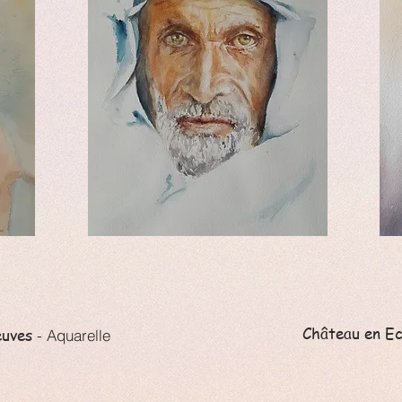
Château en E
euves
- Aquarelle